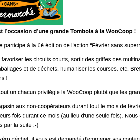
st l’occasion d’une grande Tombola à la WooCoop !
articipe à la 6è édition de l'action "Février sans supe
 favoriser les circuits courts, sortir des griffes des multin
ballages et de déchets, humaniser les courses, etc. Bref,
ns !
tout un chacun privilégie la WooCoop plutôt que les gra
agasin aux non-coopérateurs durant tout le mois de févr
sieurs fois durant ce mois (au lieu d'une seule fois). No
par la suite ;-)
 zéro déchet, il vous est demandé d'emmener vos contena