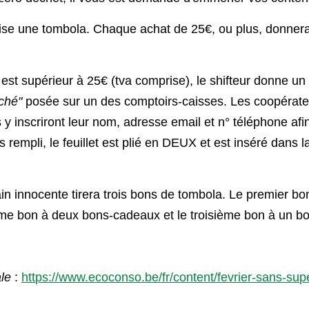
e une tombola. Chaque achat de 25€, ou plus, donnera 
s est supérieur à 25€ (tva comprise), le shifteur donne un 
ché"
posée sur un des comptoirs-caisses. Les coopérateur
y inscriront leur nom, adresse email et n° téléphone afin
 rempli, le feuillet est plié en DEUX et est inséré dans l
 innocente tirera trois bons de tombola. Le premier bon 
me bon à deux bons-cadeaux et le troisième bon à un b
ale
:
https://www.ecoconso.be/fr/content/fevrier-sans-su