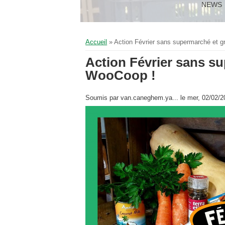
NEWS
Vous êtes ici
Accueil
» Action Février sans supermarché et g
Action Février sans su
WooCoop !
Soumis par
van.caneghem.ya...
le mer, 02/02/2