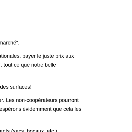
rmarché".
ationales, payer le juste prix aux
 tout ce que notre belle
ndes surfaces!
ier. Les non-coopérateurs pourront
us espérons évidemment que cela les
nts (sacs, bocaux, etc.)