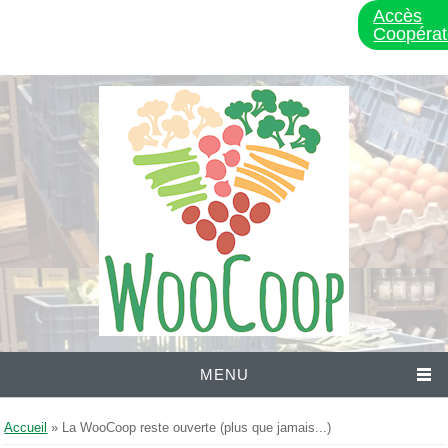
Accès
Coopérat
MENU
Vous êtes ici
Accueil
» La WooCoop reste ouverte (plus que jamais...)